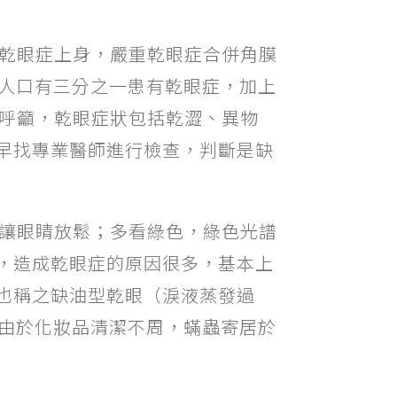
易乾眼症上身，嚴重乾眼症合併角膜
上人口有三分之一患有乾眼症，加上
忠呼籲，乾眼症狀包括乾澀、異物
早找專業醫師進行檢查，判斷是缺
，讓眼睛放鬆；多看綠色，綠色光譜
，造成乾眼症的原因很多，基本上
也稱之缺油型乾眼（淚液蒸發過
另由於化妝品清潔不周，蟎蟲寄居於