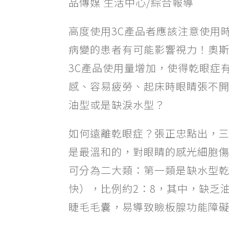
品傳媒 生活中心/綜合報導
高度使用3C產品者應該注意使用
病變的患者有可能影響視力！奧斯
3C產品使用量增加，使得乾眼症
感、容易疲勞、起床時眼睛張不
油型或是缺淚水型？
如何遠離乾眼症？張正忠點出，三
是最溫和的，對眼睛的感光細胞
可分為二大類：第一類是缺水型
快），比例約2：8，其中，缺乏
睫毛毛囊，易導致瞼板腺功能障