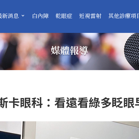
最新消息
白內障
乾眼症
近視雷射
其他診療項
媒體報導
奧斯卡眼科：看遠看綠多眨眼