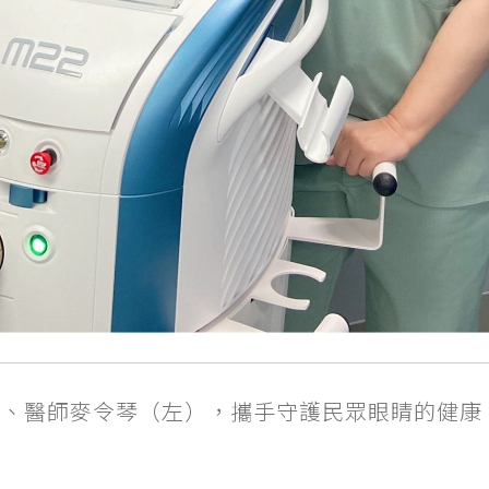
、醫師麥令琴（左），攜手守護民眾眼睛的健康。