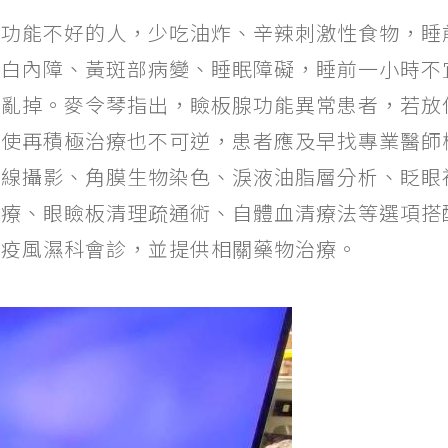
功能不好的人，少吃油炸、辛辣刺激性食物，睡
、白內障、黃斑部病變、睡眠障礙，睡前一小時不
打亂掉。麥令琴指出，瞼板腺功能異常患者，若放
即使再積極治療也不可逆，患者應及早找專業醫師
外線攝影、角膜生物染色、淚液油脂層分析、眨眼
治療、眼瞼板清理疏通術、自體血清療法等選項搭
免疫風濕科會診，並提供相關藥物治療。