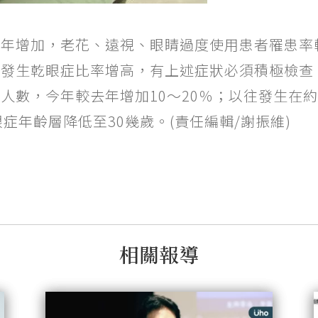
逐年增加，老花、遠視、眼睛過度使用患者罹患率
發生乾眼症比率增高，有上述症狀必須積極檢查
數，今年較去年增加10～20％；以往發生在約6
症年齡層降低至30幾歲。(責任編輯/謝振維)
相關報導