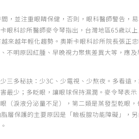
時間，並注重眼睛保健，否則，眼科醫師警告，
卡眼科診所醫師麥令琴指出，台灣地區65歲以
有越來越年輕化趨勢。奧斯卡眼科診所院長張正
開、不明原因紅腫、早晚視力聚焦差異大等，應及
少三多秘訣：少3C、少電視、少熬夜。多看遠
傷害最少；多眨眼，讓眼球保持濕潤。麥令琴表示
乾眼（淚液分泌量不足），第二類是蒸發型乾眼，
油脂層保護的主要原因是「瞼板腺功能障礙」，
礙。