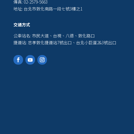
傳真: 02-2579-5663
地址: 台北市敦化南路一段七號3樓之1
交通方式
公車站名: 市民大道、台視、八德、敦化路口
捷運站: 忠孝敦化捷運站7號出口、台北小巨蛋2&3號出口