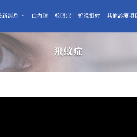
最新消息
白內障
乾眼症
近視雷射
其他診療項
飛蚊症