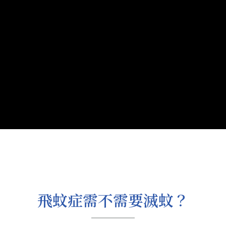
飛蚊症需不需要滅蚊？