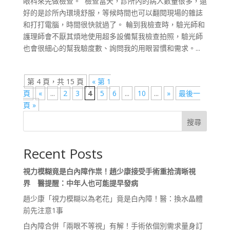
眼科來先做檢查。 檢查當天，診所內的病人數量很多，還
好的是診所內環境舒服，等候時間也可以翻閱現場的雜誌
和打打電腦，時間很快就過了。 輪到我檢查時，驗光師和
護理師會不厭其煩地使用超多設備幫我檢查拍照，驗光師
也會很細心的幫我驗度數、詢問我的用眼習慣和需求。...
第 4 頁，共 15 頁
« 第 1
頁
«
...
2
3
4
5
6
...
10
...
»
最後一
頁 »
搜尋
Recent Posts
視力模糊竟是白內障作祟！趙少康接受手術重拾清晰視
界 醫提醒：中年人也可能提早發病
趙少康「視力模糊以為老花」竟是白內障！醫：換水晶體
前先注意1事
白內障合併「兩眼不等視」有解！手術依個別需求量身訂